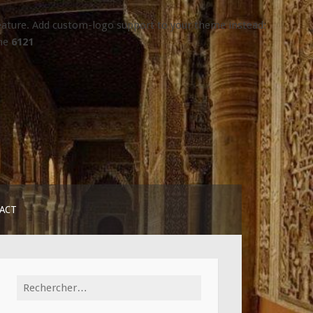
 feature. Add custom-logo support to your theme instead:
ine
6121
ACT
Rechercher :