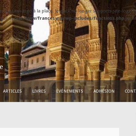
isez custom-logo à la place. Jetpack no longer supports site-logo
ogo/ in
/var/www/francesyrie/wp-includes/functions.php
on l
ie
ARTICLES
LIVRES
ÉVÉNEMENTS
ADHÉSION
CONT