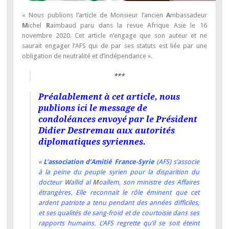
« Nous publions l’article de Monsieur l’ancien
A
mbassadeur
M
ichel
R
aimbaud paru dans la revue Afrique Asie le 16
novembre 2020. Cet article n’engage que son auteur et ne
saurait engager l’AFS qui de par ses statuts est liée par une
obligation de neutralité et d’indépendance ».
***
Préalablement à cet article, nous
publions ici le message de
condoléances envoyé par le Président
Didier Destremau aux autorités
diplomatiques syriennes.
«
L’association d’Amitié France-Syrie
(AFS) s’associe
à la peine du peuple syrien pour la disparition du
docteur
W
allid al
M
oallem, son ministre des Affaires
étrangères. Elle reconnait le rôle éminent que cet
ardent patriote a tenu pendant des années difficiles,
et ses qualités de sang-froid et de courtoisie dans ses
rapports humains. L’AFS regrette qu’il se soit éteint