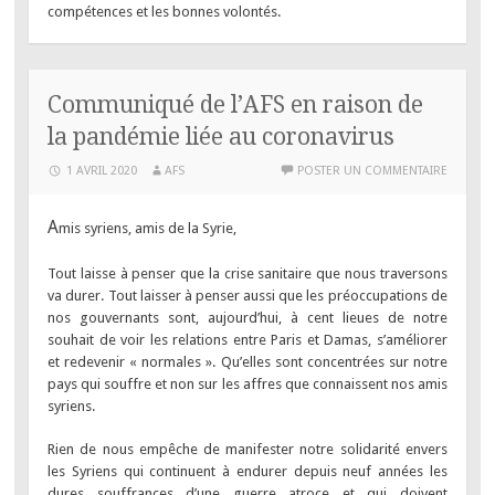
compétences et les bonnes volontés.
Communiqué de l’AFS en raison de
la pandémie liée au coronavirus
1 AVRIL 2020
AFS
POSTER UN COMMENTAIRE
A
mis syriens, amis de la Syrie,
Tout laisse à penser que la crise sanitaire que nous traversons
va durer. Tout laisser à penser aussi que les préoccupations de
nos gouvernants sont, aujourd’hui, à cent lieues de notre
souhait de voir les relations entre Paris et Damas, s’améliorer
et redevenir « normales ». Qu’elles sont concentrées sur notre
pays qui souffre et non sur les affres que connaissent nos amis
syriens.
Rien de nous empêche de manifester notre solidarité envers
les Syriens qui continuent à endurer depuis neuf années les
dures souffrances d’une guerre atroce et qui doivent