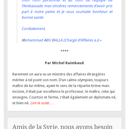
mon nom personnel et au nom de l’équipe de
l’Ambassade mes sincères remerciements d’avoir pris
part à notre peine et je vous souhaite bonheur et
bonne santé.
Cordialement,
M
ohammad
A
BU
D
ALLA (Chargé d’Affaires a.i) »
****
Par Michel Raimbaud
Rarement on aura vu un ministre des affaires étrangères
mériter à tel point son nom. D’un calme olympien, toujours
maître de lui-même, ayant le sens de la répartie brève mais
incisive, il était par excellence le professeur, le maître, celui qui
enseigne. Courtois et ferme, c’était également un diplomate né,
et bien né.
Lire la suite….
Amis de la Syrie, nous avons besoin