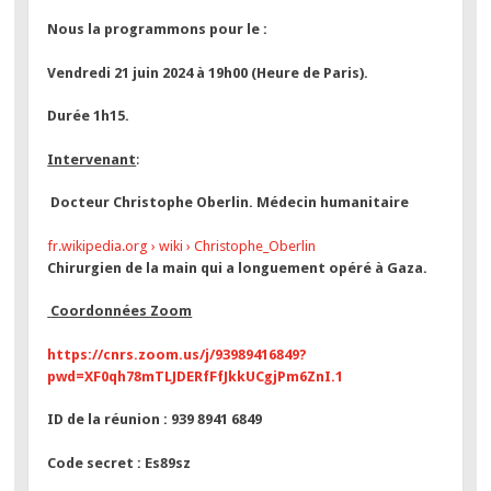
Nous la programmons pour le :
Vendredi 21 juin 2024 à 19h00 (Heure de Paris).
Durée 1h15.
Intervenant
:
Docteur Christophe Oberlin. Médecin humanitaire
fr.wikipedia.org
›
wiki
›
Christophe_Oberlin
Chirurgien de la main qui a longuement opéré à Gaza.
Coordonnées Zoom
https://cnrs.zoom.us/j/93989416849?
pwd=XF0qh78mTLJDERfFfJkkUCgjPm6ZnI.1
ID de la réunion : 939 8941 6849
Code secret : Es89sz