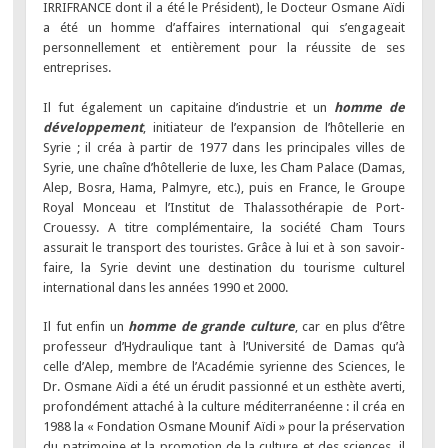
IRRIFRANCE dont il a été le Président), le Docteur Osmane Aïdi
a été un homme d’affaires international qui s’engageait
personnellement et entièrement pour la réussite de ses
entreprises.
Il fut également un capitaine d’industrie et un
homme de
développement
, initiateur de l’expansion de l’hôtellerie en
Syrie ; il créa à partir de 1977 dans les principales villes de
Syrie, une chaîne d’hôtellerie de luxe, les Cham Palace (Damas,
Alep, Bosra, Hama, Palmyre, etc.), puis en France, le Groupe
Royal Monceau et l’Institut de Thalassothérapie de Port-
Crouessy. A titre complémentaire, la société Cham Tours
assurait le transport des touristes. Grâce à lui et à son savoir-
faire, la Syrie devint une destination du tourisme culturel
international dans les années 1990 et 2000.
Il fut enfin un
homme de grande culture
, car en plus d’être
professeur d’Hydraulique tant à l’Université de Damas qu’à
celle d’Alep, membre de l’Académie syrienne des Sciences, le
Dr. Osmane Aïdi a été un érudit passionné et un esthète averti,
profondément attaché à la culture méditerranéenne : il créa en
1988 la « Fondation Osmane Mounif Aïdi » pour la préservation
du patrimoine et la promotion de la culture et des sciences, il