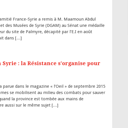
d’amitié France-Syrie a remis à M. Maamoun Abdul
s et des Musées de Syrie (DGAM) au Sénat une médaille
r du site de Palmyre, décapité par l’E.I en août
it dans […]
Syrie : la Résistance s’organise pour
 parue dans le magazine « l’Oeil » de septembre 2015
emmes se mobilisent au milieu des combats pour sauver
e quand la province est tombée aux mains de
ire aussi sur le même sujet […]