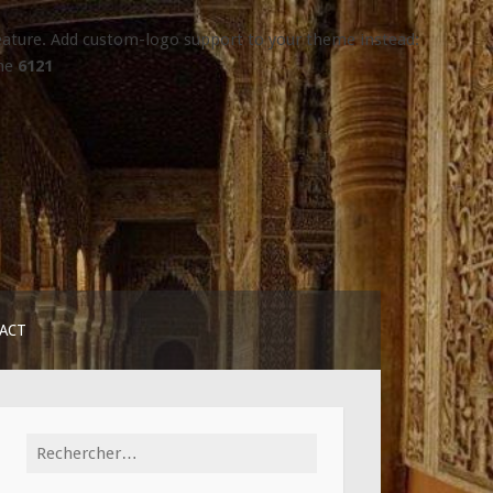
 feature. Add custom-logo support to your theme instead:
ine
6121
ACT
Rechercher :