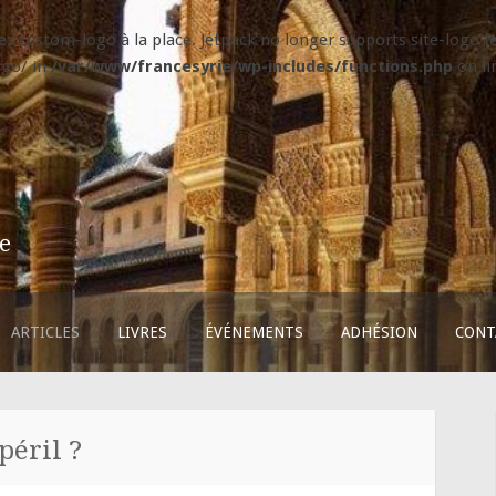
isez custom-logo à la place. Jetpack no longer supports site-logo
ogo/ in
/var/www/francesyrie/wp-includes/functions.php
on l
ie
ARTICLES
LIVRES
ÉVÉNEMENTS
ADHÉSION
CONT
péril ?