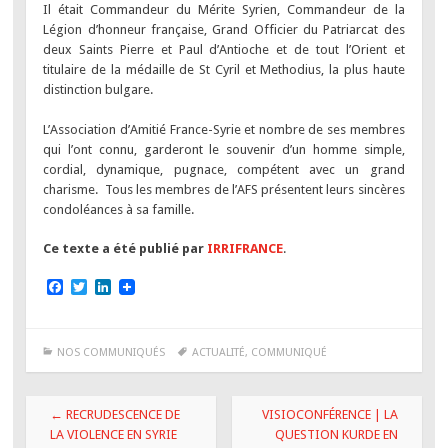
Il était Commandeur du Mérite Syrien, Commandeur de la
Légion d’honneur française, Grand Officier du Patriarcat des
deux Saints Pierre et Paul d’Antioche et de tout l’Orient et
titulaire de la médaille de St Cyril et Methodius, la plus haute
distinction bulgare.
L’Association d’Amitié France-Syrie et nombre de ses membres
qui l’ont connu, garderont le souvenir d’un homme simple,
cordial, dynamique, pugnace, compétent avec un grand
charisme. Tous les membres de l’AFS présentent leurs sincères
condoléances à sa famille.
Ce texte a été publié par
IRRIFRANCE
.
F
T
L
a
w
i
c
i
n
e
t
k
b
t
e
NOS COMMUNIQUÉS
ACTUALITÉ
,
COMMUNIQUÉ
o
e
d
o
r
I
k
n
Navigation
←
RECRUDESCENCE DE
VISIOCONFÉRENCE | LA
des
LA VIOLENCE EN SYRIE
QUESTION KURDE EN