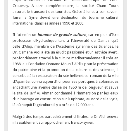
Crouessy. A titre complémentaire, la société Cham Tours
assurait le transport des touristes. Grâce à lui et à son savoir-
faire, la Syrie devint une destination du tourisme culturel
international dans les années 1990 et 2000.
Il fut enfin un
homme de grande culture
, car en plus d’être
professeur d’Hydraulique tant à l’Université de Damas qu’à
celle d’Alep, membre de l’Académie syrienne des Sciences, le
Dr. Osmane Aïdi a été un érudit passionné et un esthète averti,
profondément attaché à la culture méditerranéenne : il créa en
1988 la « Fondation Osmane Mounif Aïdi » pour la préservation
du patrimoine et la promotion de la culture et des sciences, il
contribua à la restauration du site hellénistico-romain de la ville
d’Apamée, connu aujourd’hui pour ses portiques à colonnades
encadrant une avenue dallée de 1850 m de longueur et sauva
le site de Jerf AI Ahmar condamné à l’immersion par les eaux
d’un barrage en construction sur l’Euphrate, au nord de la Syrie,
là où naquit l’agriculture il y a près de 12.000 ans.
Malgré des temps particulièrement difficiles, le Dr Aïdi oeuvra
inlassablement au rapprochement franco-syrien.