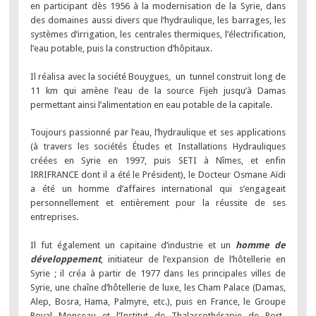
en participant dès 1956 à la modernisation de la Syrie, dans
des domaines aussi divers que l’hydraulique, les barrages, les
systèmes d’irrigation, les centrales thermiques, l’électrification,
l’eau potable, puis la construction d’hôpitaux.
Il réalisa avec la société Bouygues, un tunnel construit long de
11 km qui amène l’eau de la source Fijeh jusqu’à Damas
permettant ainsi l’alimentation en eau potable de la capitale.
Toujours passionné par l’eau, l’hydraulique et ses applications
(à travers les sociétés Études et Installations Hydrauliques
créées en Syrie en 1997, puis SETI à Nîmes, et enfin
IRRIFRANCE dont il a été le Président), le Docteur Osmane Aïdi
a été un homme d’affaires international qui s’engageait
personnellement et entièrement pour la réussite de ses
entreprises.
Il fut également un capitaine d’industrie et un
homme de
développement
, initiateur de l’expansion de l’hôtellerie en
Syrie ; il créa à partir de 1977 dans les principales villes de
Syrie, une chaîne d’hôtellerie de luxe, les Cham Palace (Damas,
Alep, Bosra, Hama, Palmyre, etc.), puis en France, le Groupe
Royal Monceau et l’Institut de Thalassothérapie de Port-