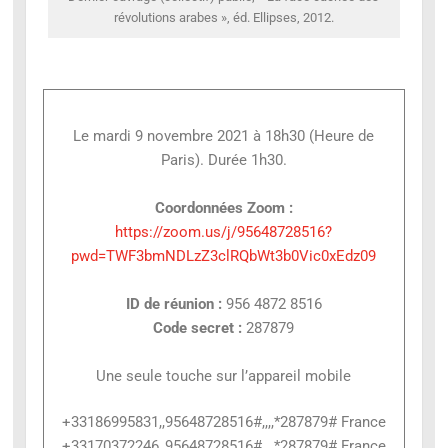
révolutions arabes », éd. Ellipses, 2012.
Le mardi 9 novembre 2021 à 18h30 (Heure de
Paris). Durée 1h30.
Coordonnées Zoom :
https://zoom.us/j/95648728516?
pwd=TWF3bmNDLzZ3clRQbWt3b0Vic0xEdz09
ID de réunion :
956 4872 8516
Code secret :
287879
Une seule touche sur l’appareil mobile
+33186995831,,95648728516#,,,,*287879# France
+33170372246,,95648728516#,,,,*287879# France