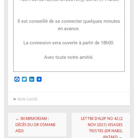
Il est conseillé de se connecter quelques minutes
en avance.
La connexion sera ouverte à partir de 18h00.
Avec toute notre amitié.
F
T
L
a
w
i
c
i
n
e
t
k
b
t
e
NON CLASSÉ
o
e
d
o
r
I
k
n
←
IN MEMORIAM :
LETTRE D’ALEP NO 42 (2
DÉCÈS DU DR OSMANE
NOV 2021) VISAGES
AÏDI
TRISTES (DR NABIL
ANTAKI)
→