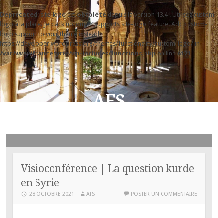
Deprecated
: site-logo est
obsolète
depuis la version 13.4 ! Utilisez custom-
logo à la place. Jetpack no longer supports site-logo feature. Add custom-
logo support to your theme instead:
https://developer.wordpress.org/themes/functionality/custom-logo/ in
/var/www/francesyrie/wp-includes/functions.php
on line
6121
AFS
Association d'Amitié France-Syrie
Visioconférence | La question kurde
en Syrie
28 OCTOBRE 2021
AFS
POSTER UN COMMENTAIRE