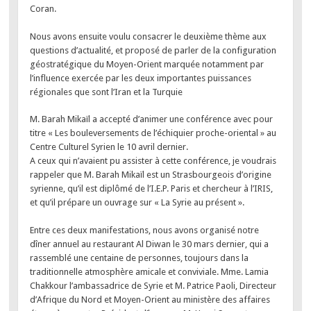
Coran.
Nous avons ensuite voulu consacrer le deuxième thème aux
questions d’actualité, et proposé de parler de la configuration
géostratégique du Moyen-Orient marquée notamment par
l’influence exercée par les deux importantes puissances
régionales que sont l’Iran et la Turquie
M. Barah Mikaïl a accepté d’animer une conférence avec pour
titre « Les bouleversements de l’échiquier proche-oriental » au
Centre Culturel Syrien le 10 avril dernier.
A ceux qui n’avaient pu assister à cette conférence, je voudrais
rappeler que M. Barah Mikaïl est un Strasbourgeois d’origine
syrienne, qu’il est diplômé de l’I.E.P. Paris et chercheur à l’IRIS,
et qu’il prépare un ouvrage sur « La Syrie au présent ».
Entre ces deux manifestations, nous avons organisé notre
dîner annuel au restaurant Al Diwan le 30 mars dernier, qui a
rassemblé une centaine de personnes, toujours dans la
traditionnelle atmosphère amicale et conviviale. Mme. Lamia
Chakkour l’ambassadrice de Syrie et M. Patrice Paoli, Directeur
d’Afrique du Nord et Moyen-Orient au ministère des affaires