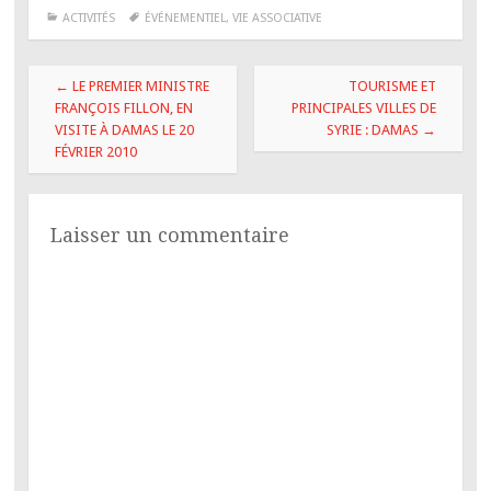
b
t
e
ACTIVITÉS
ÉVÉNEMENTIEL
,
VIE ASSOCIATIVE
o
e
d
o
r
I
k
n
Navigation
←
LE PREMIER MINISTRE
TOURISME ET
des
FRANÇOIS FILLON, EN
PRINCIPALES VILLES DE
VISITE À DAMAS LE 20
SYRIE : DAMAS
→
articles
FÉVRIER 2010
Laisser un commentaire