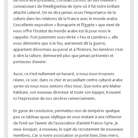
de notre vice-président, Christian Lochon, un des meilleurs
connaisseurs de l’intelligentsia de Syrie où il fut notre brillant
attaché culturel. On ne dira jamais assez l’importance de la
culture dans les relations de la France avec le monde arabe.
L’excellente exposition « Bonaparte et l’Egypte » que vient de
nous offrir l’Institut du monde arabe est là pour nous le
rappeler. Fort justement sous-titrée « Feu et Lumières », elle
nous démontre que si le feu, autrement dit la guerre,
appartient désormais au passé et à l’histoire, les lumières c’est-
à-dire la culture, demeurent plus que jamais présentes et
porteuses d’avenir.
Aussi, ce n’est nullement un hasard, si nous nous trouvons
réunis, ce soir, dans ce cher et accueillant centre culturel arabe
syrien où nous nous sentons chez nous. Que notre ami Maher
Kabbani, son nouveau directeur et toute son équipe, trouvent
ici l’expression de nos sincères remerciements.
En guise de conclusion, permettez-moi de tempérer quelque
peu ce tableau quasi-idyllique en vous invitant à une réflexion
de fond sur l’avenir de l’association d’amitié France-Syrie. Je
veux évoquer, à nouveau, le sujet du recrutement de nouveaux
membres. Car si notre association se porte bien, Dieu merci,