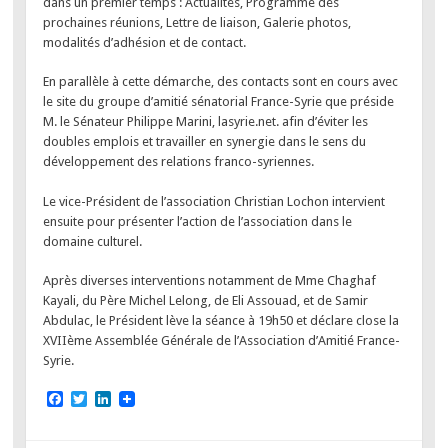
dans un premier temps : Actualités, Programme des
prochaines réunions, Lettre de liaison, Galerie photos,
modalités d’adhésion et de contact.
En parallèle à cette démarche, des contacts sont en cours avec
le site du groupe d’amitié sénatorial France-Syrie que préside
M. le Sénateur Philippe Marini, lasyrie.net. afin d’éviter les
doubles emplois et travailler en synergie dans le sens du
développement des relations franco-syriennes.
Le vice-Président de l’association Christian Lochon intervient
ensuite pour présenter l’action de l’association dans le
domaine culturel.
Après diverses interventions notamment de Mme Chaghaf
Kayali, du Père Michel Lelong, de Eli Assouad, et de Samir
Abdulac, le Président lève la séance à 19h50 et déclare close la
XVIIème Assemblée Générale de l’Association d’Amitié France-
Syrie.
F
T
L
a
w
i
c
i
n
e
t
k