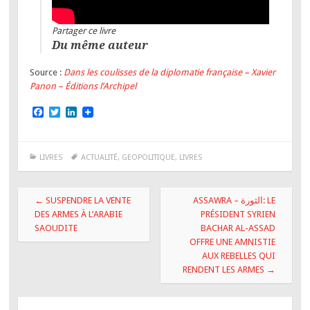
Partager ce livre
Du même auteur
Source :
Dans les coulisses de la diplomatie française – Xavier
Panon – Éditions l’Archipel
F
T
L
a
w
i
c
i
n
e
t
k
b
t
e
LIVRES
ACTUALITÉ
,
GEOPOLITIQUE
,
LIVRES
o
e
d
o
r
I
k
n
Navigation
←
SUSPENDRE LA VENTE
ASSAWRA – الثورة: LE
des
DES ARMES À L’ARABIE
PRÉSIDENT SYRIEN
SAOUDITE
BACHAR AL-ASSAD
articles
OFFRE UNE AMNISTIE
AUX REBELLES QUI
RENDENT LES ARMES
→