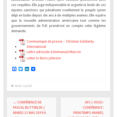
ces requêtes. Elle juge indispensable et urgente la levée de ces
injustes sanctions qui pénalisent cruellement le peuple syrien
déjà en butte depuis dix ans à de multiples avanies. Elle espère
que la nouvelle administration américaine tout comme les
gouvernements de l’UE prendront en compte cette légitime
demande.
Communiqué de presse – Christian Solidarity
International
Lettre adressée à Emmanuel Macron
Letter to Boris Johnson
F
T
L
a
w
i
c
i
n
e
t
k
b
t
e
NON CLASSÉ
o
e
d
o
r
I
k
n
Navigation
←
CONFÉRENCE DE
AFS | VISIO-
des
PASCAL BUTTERLIN |
CONFÉRENCE :
MARDI 21 MAI 2019 À
PRINTEMPS ARABES,
articles