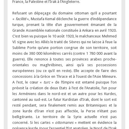
France, la Palestine et l’Irak à l’Angleterre.
Refusant un dépeçage du domaine ottoman qu’il a pourtant
«
facilité
», Mustafa Kemal déclenche la guerre d’indépendance
turque, prenant la tête d’un gouvernement émanant de la
Grande Assemblée nationale constituée à Ankara en avril 1920.
C’est bien vu puisque le 10 août 1920, le malchanceux Mehmed
VI signe avec les Alliés le traité de Sèvres qui ne laisse à feue la
Sublime Porte qu’une portion congrue de son territoire, soit
moins de 380 000 kilomètres carrés (contre 1 780 000 avant la
guerre). Elle renonce à toutes ses provinces arabes proche-
orientales ou maghrébines, ainsi qu’à ses possessions
européennes (ou ce qu’il en reste). Elle accepte de faire des
concessions à la Grèce en Thrace et à l’ouest de l’Asie Mineure.
A l’est, le cœur «
turc
» de l’Empire est entamé puisque l’on
prévoit la création de deux Etats à l’est de l’Anatolie, l’un pour
les Arméniens dans le nord-est et un autre pour les Kurdes,
cantonné au sud-est. Le futur Kurdistan d’Irak, dont le sort est
resté pendant, sera finalement remis aux Britanniques et la
zone kurde d’Iran n’est pas affectée, la Perse n’étant pas
belligérante. Le territoire de la Syrie actuelle n’est pas
concerné. Si les cartes «
ottomanes
» mettent en évidence la
présence kurde (pour l’essentiel l’Est anatolien, le Nord de l’Irak