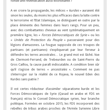
fonde une revendication aussi exorbitante ?
A en croire la propagande, les milices «
kurdes
» auraient été
sinon les seules, du moins les plus efficaces dans la lutte contre
le terrorisme et l’Etat Islamique, se distinguant en outre par la
place éminente des femmes dans leurs rangs. Pour un peu,
avec des combattantes cheveux au vent systématiquement en
première ligne, les «
Forces Démocratiques de Syrie
» ou les
«
Unités de Protection du Peuple
» passeraient pour des
légions d’amazones. La fougue supposée de ces troupes de
partisans (et partisanes) s’expliquerait par leur ferveur à
défendre les terres ancestrales… Le grand mot est lâché. Vue
de Clermont-Ferrand, de Trebeurden ou de Saint-Pierre du
Gros Caillou, la cause paraît indiscutable. A condition bien sûr
qu’il s’agisse de terres «
ancestrales
». Comment ne pas
s’interroger sur la réalité de ce Rojava, le nouvel Eden des
Kurdes sans patrie ?
Il est certes réducteur d’assimiler séparatisme kurde et les
Forces Démocratiques de Syrie (Qasad en arabe et FDS en
français) et/ou le Conseil Démocratique syrien, leur branche
politique. Formées en octobre 2015, les FDS incorporent des
rebelles de tribus arabes proches de l’Armée Syrienne Libre