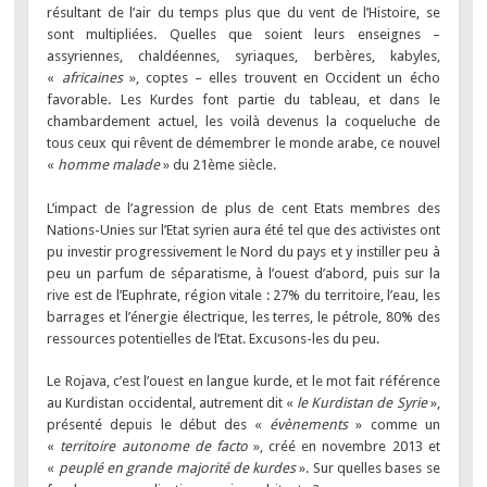
résultant de l’air du temps plus que du vent de l’Histoire, se
sont multipliées. Quelles que soient leurs enseignes –
assyriennes, chaldéennes, syriaques, berbères, kabyles,
«
africaines
», coptes – elles trouvent en Occident un écho
favorable. Les Kurdes font partie du tableau, et dans le
chambardement actuel, les voilà devenus la coqueluche de
tous ceux qui rêvent de démembrer le monde arabe, ce nouvel
«
homme malade
» du 21ème siècle.
L’impact de l’agression de plus de cent Etats membres des
Nations-Unies sur l’Etat syrien aura été tel que des activistes ont
pu investir progressivement le Nord du pays et y instiller peu à
peu un parfum de séparatisme, à l’ouest d’abord, puis sur la
rive est de l’Euphrate, région vitale : 27% du territoire, l’eau, les
barrages et l’énergie électrique, les terres, le pétrole, 80% des
ressources potentielles de l’Etat. Excusons-les du peu.
Le Rojava, c’est l’ouest en langue kurde, et le mot fait référence
au Kurdistan occidental, autrement dit «
le Kurdistan de Syrie
»,
présenté depuis le début des «
évènements
» comme un
«
territoire autonome de facto
», créé en novembre 2013 et
«
peuplé en grande majorité de kurdes
». Sur quelles bases se