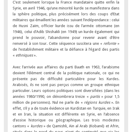
C’est seulement lorsque la France mandataire quitte enfin la
Syrie, en avril 1946, qu’une minorité kurde se manifestera dans
la sphère politique, plus précisément lors des coups d’Etat
militaires qui émaillent les années suivant l’indépendance : celui
de Husni Zaïm, officier kurde issu de l’armée ottomane (en
1946), celui d’Adib Shishakli (en 1949) un kurde également qui
prend le pouvoir, l’abandonne pour revenir avant d’être
renversé à son tour. Cette séquence suscitera une «
refonte
»
de l’establishment militaire et la défiance à l’égard des partis
«
ethniques
».
Avec l’arrivée aux affaires du parti Baath en 1963, l’arabisme
devient l’élément central de la politique nationale, ce qui ne
présente pas de difficulté particulière pour les Kurdes.
Arabisés, ils ne sont pas perçus comme un groupe ethnique
particulier. Leurs options politiques sont diversifiées (dans les
années 1980/1990, on dénombrera treize «
partis
» pour 1,5
million de personnes). Nul ne parle de «
régions kurdes
». En
effet, s’il y a de toute évidence un Kurdistan en Turquie, en Irak
et en Iran, la situation est différente en Syrie, en l’absence
d’assise historique ou géographique. Les trois modestes
cantons «
kurdes
» de Qamishli, Ain al Arab (Kobané) et Afrin,
situés dans le nord du pays, n’ont de continuité que via les