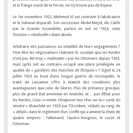
et la frange ouest de la Perse), on n’y trouve pas de Rojava.
Le 1er novembre 1922, Mehmed VI est contraint à l’abdication
et le Sultanat disparaît. Son successeur Abdel Meçid, élu Calife
par la Grande Assemblée, partira en exil en 1924, cette
fonction «
résiduelle
» étant abolie.
Arbitraire des puissances ou volatilité de leurs engagements ?
Peut-être les négociateurs réalisent-ils soudain que les Kurdes
n’ont pas été trop «
maltraités
» par les Ottomans depuis 1453,
mais qu’ils ont au contraire occupé une place privilégiée en
qualité de «
gardiens des marches de l’Empire
» ? Signé le 24
juillet 1923 au bout d’une longue guerre de reconquête, le
traité de Lausanne offre à Atatürk des conditions plus
avantageuses que celui de Sèvres. Plus de présence grecque,
plus de grand Etat arménien en Anatolie, et… pas d’Etat pour
les Kurdes. Ceux-ci voient s’évaporer leur rêve sur la «
carte du
tendre
» ébauchée en 1920 par l’Occident, réduits au rang de
«
détail
» dans le règlement d’un conflit qui a amené la chute de
quatre empires : l’allemand, l’austro-hongrois, le russe et
l’ottoman.