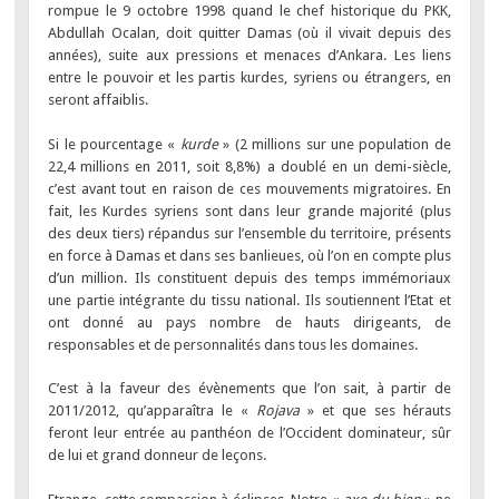
rompue le 9 octobre 1998 quand le chef historique du PKK,
Abdullah Ocalan, doit quitter Damas (où il vivait depuis des
années), suite aux pressions et menaces d’Ankara. Les liens
entre le pouvoir et les partis kurdes, syriens ou étrangers, en
seront affaiblis.
Si le pourcentage «
kurde
» (2 millions sur une population de
22,4 millions en 2011, soit 8,8%) a doublé en un demi-siècle,
c’est avant tout en raison de ces mouvements migratoires. En
fait, les Kurdes syriens sont dans leur grande majorité (plus
des deux tiers) répandus sur l’ensemble du territoire, présents
en force à Damas et dans ses banlieues, où l’on en compte plus
d’un million. Ils constituent depuis des temps immémoriaux
une partie intégrante du tissu national. Ils soutiennent l’Etat et
ont donné au pays nombre de hauts dirigeants, de
responsables et de personnalités dans tous les domaines.
C’est à la faveur des évènements que l’on sait, à partir de
2011/2012, qu’apparaîtra le «
Rojava
» et que ses hérauts
feront leur entrée au panthéon de l’Occident dominateur, sûr
de lui et grand donneur de leçons.