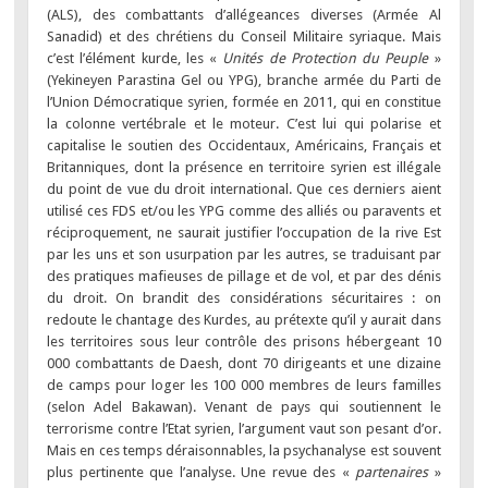
(ALS), des combattants d’allégeances diverses (Armée Al
Sanadid) et des chrétiens du Conseil Militaire syriaque. Mais
c’est l’élément kurde, les «
Unités de Protection du Peuple
»
(Yekineyen Parastina Gel ou YPG), branche armée du Parti de
l’Union Démocratique syrien, formée en 2011, qui en constitue
la colonne vertébrale et le moteur. C’est lui qui polarise et
capitalise le soutien des Occidentaux, Américains, Français et
Britanniques, dont la présence en territoire syrien est illégale
du point de vue du droit international. Que ces derniers aient
utilisé ces FDS et/ou les YPG comme des alliés ou paravents et
réciproquement, ne saurait justifier l’occupation de la rive Est
par les uns et son usurpation par les autres, se traduisant par
des pratiques mafieuses de pillage et de vol, et par des dénis
du droit. On brandit des considérations sécuritaires : on
redoute le chantage des Kurdes, au prétexte qu’il y aurait dans
les territoires sous leur contrôle des prisons hébergeant 10
000 combattants de Daesh, dont 70 dirigeants et une dizaine
de camps pour loger les 100 000 membres de leurs familles
(selon Adel Bakawan). Venant de pays qui soutiennent le
terrorisme contre l’Etat syrien, l’argument vaut son pesant d’or.
Mais en ces temps déraisonnables, la psychanalyse est souvent
plus pertinente que l’analyse. Une revue des «
partenaires
»