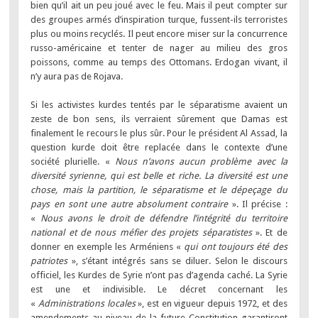
bien qu’il ait un peu joué avec le feu. Mais il peut compter sur
des groupes armés d’inspiration turque, fussent-ils terroristes
plus ou moins recyclés. Il peut encore miser sur la concurrence
russo-américaine et tenter de nager au milieu des gros
poissons, comme au temps des Ottomans. Erdogan vivant, il
n’y aura pas de Rojava.
Si les activistes kurdes tentés par le séparatisme avaient un
zeste de bon sens, ils verraient sûrement que Damas est
finalement le recours le plus sûr. Pour le président Al Assad, la
question kurde doit être replacée dans le contexte d’une
société plurielle. «
Nous n’avons aucun problème avec la
diversité syrienne, qui est belle et riche. La diversité est une
chose, mais la partition, le séparatisme et le dépeçage du
pays en sont une autre absolument contraire
». Il précise :
«
Nous avons le droit de défendre l’intégrité du territoire
national et de nous méfier des projets séparatistes
». Et de
donner en exemple les Arméniens «
qui ont toujours été des
patriotes
», s’étant intégrés sans se diluer. Selon le discours
officiel, les Kurdes de Syrie n’ont pas d’agenda caché. La Syrie
est une et indivisible. Le décret concernant les
«
Administrations locales
», est en vigueur depuis 1972, et des
amendements au niveau de la future Constitution garantiront