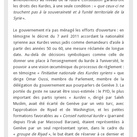
les droits des Kurdes, à une seule condition : «
que ceux-ci ne
touchent pas à la souveraineté et à l’unité territoriale de la
Syrie
».
Le gouvernement n’a pas ménagé les efforts d’ouverture : en
témoigne le décret du 7 avril 2011 accordant la nationalité
syrienne aux Kurdes venus jadis comme demandeurs d’asile à
partir des années 50 ou 60, une mesure réclamée de longue
date. Au-delà de décisions symboliques comme celle de
donner une place à l’enseignement du kurde à l’université, le
pouvoir a une vision œcuménique du processus de règlement :
en témoigne «
l’initiative nationale des Kurdes syriens
» que
dirige Omar Oussi, membre du Parlement, membre de la
délégation du gouvernement aux pourparlers de Genève 3. La
portée du geste ne saurait être sous-estimée : le PYD, le plus
important des partis syriens «
kurdes
», dirigé par Saleh
Muslim, avait été écarté de Genève par un veto turc, avec
l’approbation de Riyad et de Washington, et les petites
formations favorables au «
Conseil national kurde
» (parrainé
depuis l’Irak par Massoud Barzani), étaient représentées à
Genève par un seul représentant syrien, dans le cadre du
«
groupe de Riyad
», le but étant de réserver à ce dernier et