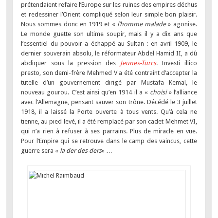
prétendaient refaire l’Europe sur les ruines des empires déchus
et redessiner l’Orient compliqué selon leur simple bon plaisir.
Nous sommes donc en 1919 et «
l’homme malade
» agonise.
Le monde guette son ultime soupir, mais il y a dix ans que
l’essentiel du pouvoir a échappé au Sultan : en avril 1909, le
dernier souverain absolu, le réformateur Abdel Hamid II, a dû
abdiquer sous la pression des
Jeunes-Turcs
. Investi illico
presto, son demi-frère Mehmed V a été contraint d’accepter la
tutelle d’un gouvernement dirigé par Mustafa Kemal, le
nouveau gourou. C’est ainsi qu’en 1914 il a «
choisi
» l’alliance
avec l’Allemagne, pensant sauver son trône. Décédé le 3 juillet
1918, il a laissé la Porte ouverte à tous vents. Qu’à cela ne
tienne, au pied levé, il a été remplacé par son cadet Mehmet VI,
qui n’a rien à refuser à ses parrains. Plus de miracle en vue.
Pour l’Empire qui se retrouve dans le camp des vaincus, cette
guerre sera «
la der des ders
» …