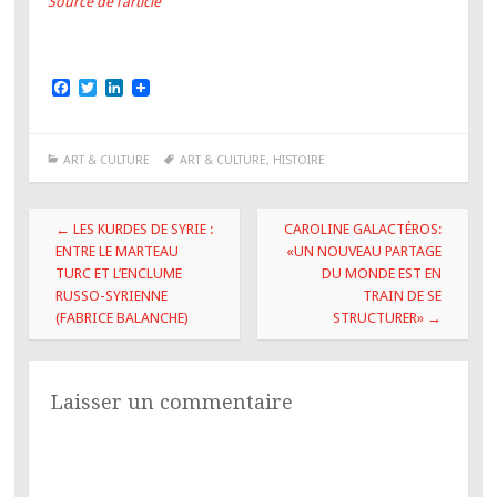
Source de l’article
F
T
L
a
w
i
c
i
n
e
t
k
b
t
e
ART & CULTURE
ART & CULTURE
,
HISTOIRE
o
e
d
o
r
I
k
n
Navigation
←
LES KURDES DE SYRIE :
CAROLINE GALACTÉROS:
des
ENTRE LE MARTEAU
«UN NOUVEAU PARTAGE
TURC ET L’ENCLUME
DU MONDE EST EN
articles
RUSSO-SYRIENNE
TRAIN DE SE
(FABRICE BALANCHE)
STRUCTURER»
→
Laisser un commentaire