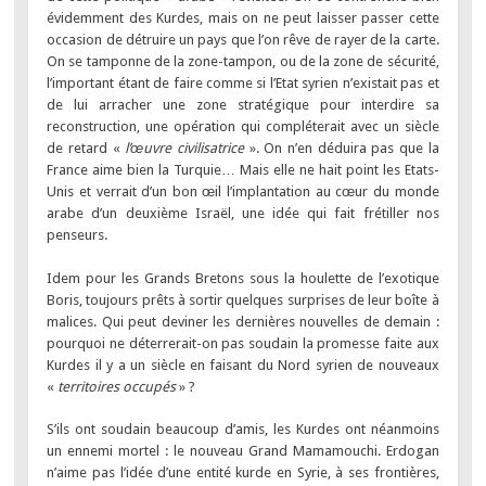
évidemment des Kurdes, mais on ne peut laisser passer cette
occasion de détruire un pays que l’on rêve de rayer de la carte.
On se tamponne de la zone-tampon, ou de la zone de sécurité,
l’important étant de faire comme si l’Etat syrien n’existait pas et
de lui arracher une zone stratégique pour interdire sa
reconstruction, une opération qui compléterait avec un siècle
de retard «
l’œuvre civilisatrice
». On n’en déduira pas que la
France aime bien la Turquie… Mais elle ne hait point les Etats-
Unis et verrait d’un bon œil l’implantation au cœur du monde
arabe d’un deuxième Israël, une idée qui fait frétiller nos
penseurs.
Idem pour les Grands Bretons sous la houlette de l’exotique
Boris, toujours prêts à sortir quelques surprises de leur boîte à
malices. Qui peut deviner les dernières nouvelles de demain :
pourquoi ne déterrerait-on pas soudain la promesse faite aux
Kurdes il y a un siècle en faisant du Nord syrien de nouveaux
«
territoires occupés
» ?
S’ils ont soudain beaucoup d’amis, les Kurdes ont néanmoins
un ennemi mortel : le nouveau Grand Mamamouchi. Erdogan
n’aime pas l’idée d’une entité kurde en Syrie, à ses frontières,