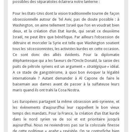
possibles des séparatistes éclairera notre lanterne :
Pour les Etats-Unis dont la vision traditionnelle tourne de façon
obsessionnelle autour de Tel Aviv, pas de doute possible : à
Washington, on aime tellement Israël que l’on en voudrait bien
deux, et la création d’un Etat kurde, qui serait ce deuxième
Israël, ne peut être que bénéfique. Par ailleurs l’obsession de
détruire et morceler la Syrie est telle que Washington soutient
tous les sécessionnistes, les activistes kurdes en cette occasion.
Ce sont donc des alliés évidents. Pour la diplomatie
éléphantesque qui a les faveurs de l’Oncle Donald, la saisie des
puits de pétrole syriens est un argument «
stratégique
» idéal.
A ce stade de gangstérisme, à quoi bon évoquer la légalité
internationale ? Autant demander à Al Capone de faire le
baisemain aux dames avant de passer à la sulfateuse leurs
maris quand ils ont trahi la Cosa Nostra.
Les Européens partagent la même obsession anti-syrienne, et
les évènements d’aujourd’hui leur rappellent le bon vieux
temps des mandats. Pour la France, la création d’un Etat kurde
dans le nord syrien va de soi et est prioritaire jusqu’à
aujourd’hui. Nous ne reviendrons pas sur la colossale finesse
de cette politique «
arabe
» revisitée. On se contrefiche bien