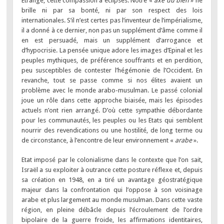
Etrange, cette compassion à éclipses. Notre «
axe du bien
» ne
brille ni par sa bonté, ni par son respect des lois
internationales. S’il n’est certes pas l’inventeur de l’impérialisme,
il a donné à ce dernier, non pas un supplément d’âme comme il
en est persuadé, mais un supplément d’arrogance et
d’hypocrisie. La pensée unique adore les images d’Epinal et les
peuples mythiques, de préférence souffrants et en perdition,
peu susceptibles de contester l’hégémonie de l’Occident. En
revanche, tout se passe comme si nos élites avaient un
problème avec le monde arabo-musulman. Le passé colonial
joue un rôle dans cette approche biaisée, mais les épisodes
actuels n’ont rien arrangé. D’où cette sympathie débordante
pour les communautés, les peuples ou les Etats qui semblent
nourrir des revendications ou une hostilité, de long terme ou
de circonstance, à l’encontre de leur environnement «
arabe
».
Etat imposé par le colonialisme dans le contexte que l’on sait,
Israël a su exploiter à outrance cette posture réflexe et, depuis
sa création en 1948, en a tiré un avantage géostratégique
majeur dans la confrontation qui l’oppose à son voisinage
arabe et plus largement au monde musulman. Dans cette vaste
région, en pleine débâcle depuis l’écroulement de l’ordre
bipolaire de la guerre froide, les affirmations identitaires,