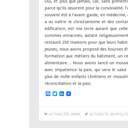
Oui, et plus que jamais, car, sans prétent
parce qu’ils œuvrent pour la convivialité, l’
souvent été à l’avant-garde, en médecine
a vu naître le christianisme et des centa
édification, est ma terre autant que cell
sommes enracinés, autant religieusement
restauré 250 maisons pour que leurs habita
jeunes, nous avons proposé des bourses d’
formation aux métiers du bâtiment, un c
alimentaire… Nous avons lancé un mouvem
avec impatience la paix, qui sera le sal
plus de mille enfants chrétiens et musul
réconciliation et la paix.
F
T
L
a
w
i
c
i
n
e
t
k
b
t
e
ACTUALITÉS
,
NEWS
ACTUALITÉ
,
GEOPOLIT
o
e
d
o
r
I
k
n