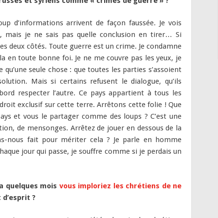
usses et syriens comme « crimes de guerre » ?
coup d’informations arrivent de façon faussée. Je vois
s, mais je ne sais pas quelle conclusion en tirer… Si
 des deux côtés. Toute guerre est un crime. Je condamne
cela en toute bonne foi. Je ne me couvre pas les yeux, je
 qu’une seule chose : que toutes les parties s’assoient
lution. Mais si certains refusent le dialogue, qu’ils
abord respecter l’autre. Ce pays appartient à tous les
oit exclusif sur cette terre. Arrêtons cette folie ! Que
pays et vous le partager comme des loups ? C’est une
ption, de mensonges. Arrêtez de jouer en dessous de la
vons-nous fait pour mériter cela ? Je parle en homme
haque jour qui passe, je souffre comme si je perdais un
 a quelques mois
vous imploriez les chrétiens de ne
 d’esprit ?