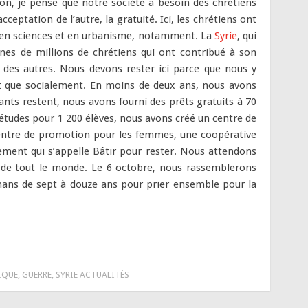
ion, je pense que notre société a besoin des chrétiens
acceptation de l’autre, la gratuité. Ici, les chrétiens ont
, en sciences et en urbanisme, notamment. La
Syrie
, qui
ines de millions de chrétiens qui ont contribué à son
e des autres. Nous devons rester ici parce que nous y
 que socialement. En moins de deux ans, nous avons
nts restent, nous avons fourni des prêts gratuits à 70
études pour 1 200 élèves, nous avons créé un centre de
entre de promotion pour les femmes, une coopérative
ent qui s’appelle Bâtir pour rester. Nous attendons
ut de tout le monde. Le 6 octobre, nous rassemblerons
mans de sept à douze ans pour prier ensemble pour la
IQUE
,
GUERRE
,
SYRIE ACTUALITÉS