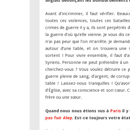
anglais dénonçant les bombardements r
Avant d’incriminer, il faut vérifier. Beau
toutes ces violences, toutes ces bataille
crimes de guerre il y a, ils sont perpétrés
la guerre d’où qu’elle vienne. Je vous dis 
n’ai pas peur que l’on m’arrête. Je demande
autour d’une table, et on trouvera une so
sortent ! Pour vivre ensemble, il faut d’
Syriens. Personne ne peut prétendre à un dr
cherchez-vous ? Vous voulez détruire ce 
guerre pleine de sang, d’argent, de corru
table ! Laissez-nous tranquilles ! Qu’a
d’Église, avec sa conscience et son cœur. C
frère ou une sœur.
Quand nous nous étions vus à
Paris
il y
pas fuir Alep
.
Est-ce toujours votre état