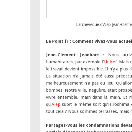
L’archevêque d’Alep Jean-Clém
Le Point.fr : Comment vivez-vous actuel
Jean-Clément Jeanbart :
Nous arrivo
humanitaires, par exemple l’
Unicef
. Mais 
le travail devient impossible. Il n’y a plu
La situation n’a jamais été aussi préocc
malheureusement n’a pas eu lieu. Qu’allon
bombes. Notre ville, naguère, était prospè
vivre ensemble, main dans la main. Et m
qu’
Alep
subit le même sort qu’Hiroshima o
tout cela ? Nous sommes terrassés, mais 
Partagez-vous les condamnations devan