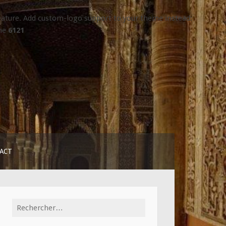
 feature. Add custom-logo support to your theme instead:
ine
6121
ACT
Rechercher :