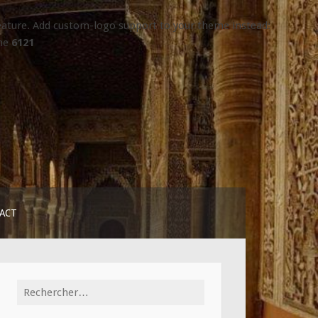
 feature. Add custom-logo support to your theme instead:
ine
6121
ACT
Rechercher :