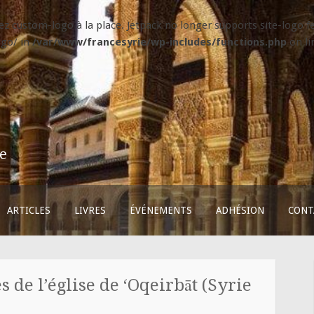
isez custom-logo à la place. Jetpack no longer supports site-logo
ogo/ in
/var/www/francesyrie/wp-includes/functions.php
on l
ie
ARTICLES
LIVRES
ÉVÉNEMENTS
ADHÉSION
CONT
de l’église de ‘Oqeirbāt (Syrie