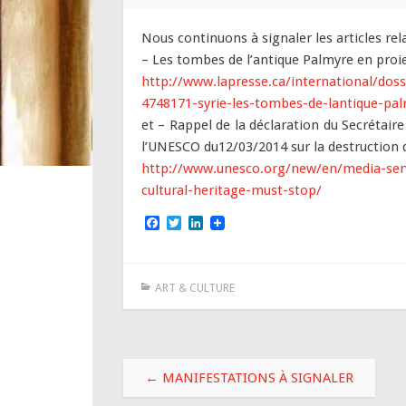
Nous continuons à signaler les articles rela
– Les tombes de l’antique Palmyre en proie
http://www.lapresse.ca/international/dos
4748171-syrie-les-tombes-de-lantique-pal
et – Rappel de la déclaration du Secrétair
l’UNESCO du12/03/2014 sur la destruction 
http://www.unesco.org/new/en/media-servic
cultural-heritage-must-stop/
F
T
L
a
w
i
c
i
n
e
t
k
b
t
e
ART & CULTURE
o
e
d
o
r
I
k
n
Navigation
←
MANIFESTATIONS À SIGNALER
des