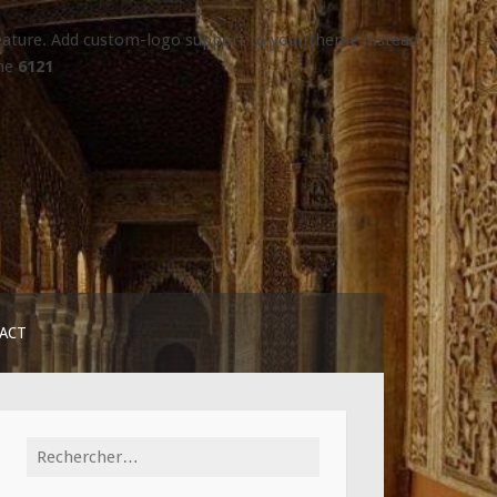
 feature. Add custom-logo support to your theme instead:
ine
6121
ACT
Rechercher :