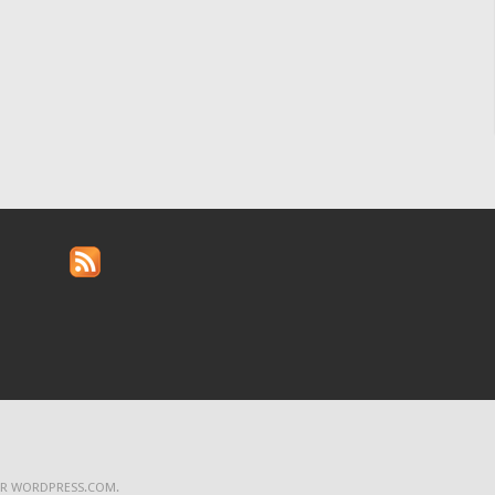
AR
WORDPRESS.COM
.