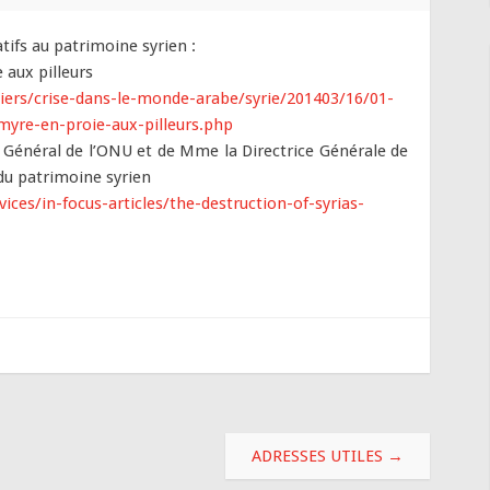
tifs au patrimoine syrien :
 aux pilleurs
siers/crise-dans-le-monde-arabe/syrie/201403/16/01-
myre-en-proie-aux-pilleurs.php
e Général de l’ONU et de Mme la Directrice Générale de
du patrimoine syrien
es/in-focus-articles/the-destruction-of-syrias-
ADRESSES UTILES
→