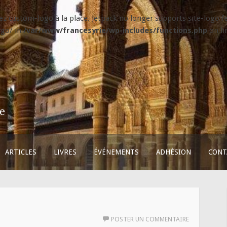
isez custom-logo à la place. Jetpack no longer supports site-logo
ogo/ in
/var/www/francesyrie/wp-includes/functions.php
on l
ie
ARTICLES
LIVRES
ÉVÉNEMENTS
ADHÉSION
CONT
POSTER UN COMMENTAIRE