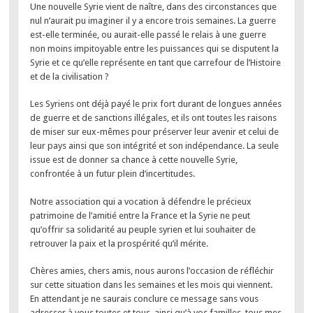
Une nouvelle Syrie vient de naître, dans des circonstances que
nul n’aurait pu imaginer il y a encore trois semaines. La guerre
est-elle terminée, ou aurait-elle passé le relais à une guerre
non moins impitoyable entre les puissances qui se disputent la
Syrie et ce qu’elle représente en tant que carrefour de l’Histoire
et de la civilisation ?
Les Syriens ont déjà payé le prix fort durant de longues années
de guerre et de sanctions illégales, et ils ont toutes les raisons
de miser sur eux-mêmes pour préserver leur avenir et celui de
leur pays ainsi que son intégrité et son indépendance. La seule
issue est de donner sa chance à cette nouvelle Syrie,
confrontée à un futur plein d’incertitudes.
Notre association qui a vocation à défendre le précieux
patrimoine de l’amitié entre la France et la Syrie ne peut
qu’offrir sa solidarité au peuple syrien et lui souhaiter de
retrouver la paix et la prospérité qu’il mérite.
Chères amies, chers amis, nous aurons l’occasion de réfléchir
sur cette situation dans les semaines et les mois qui viennent.
En attendant je ne saurais conclure ce message sans vous
adresser à vous toutes et tous, ainsi qu’à vos familles, tous mes