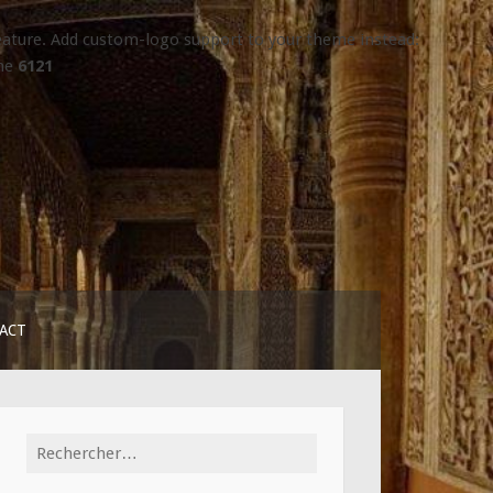
 feature. Add custom-logo support to your theme instead:
ine
6121
ACT
Rechercher :