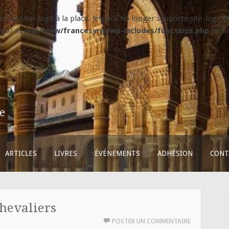
isez custom-logo à la place. Jetpack no longer supports site-logo
ogo/ in
/var/www/francesyrie/wp-includes/functions.php
on l
ie
ARTICLES
LIVRES
ÉVÉNEMENTS
ADHÉSION
CONT
Chevaliers
POSTER UN COMMENTAIRE