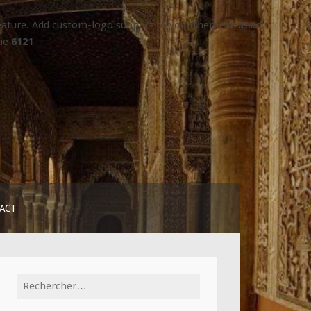
 feature. Add custom-logo support to your theme instead:
ine
6121
ACT
Rechercher :