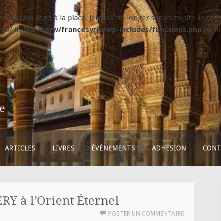
isez custom-logo à la place. Jetpack no longer supports site-logo
ogo/ in
/var/www/francesyrie/wp-includes/functions.php
on l
ie
ARTICLES
LIVRES
ÉVÉNEMENTS
ADHÉSION
CONT
RY à l’Orient Éternel
POSTER UN COMMENTAIRE