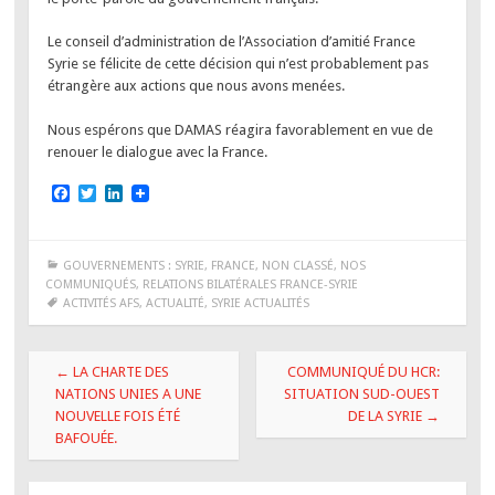
Le conseil d’administration de l’Association d’amitié France
Syrie se félicite de cette décision qui n’est probablement pas
étrangère aux actions que nous avons menées.
Nous espérons que DAMAS réagira favorablement en vue de
renouer le dialogue avec la France.
F
T
L
a
w
i
c
i
n
e
t
k
b
t
e
GOUVERNEMENTS : SYRIE, FRANCE
,
NON CLASSÉ
,
NOS
o
e
d
COMMUNIQUÉS
,
RELATIONS BILATÉRALES FRANCE-SYRIE
o
r
I
ACTIVITÉS AFS
,
ACTUALITÉ
,
SYRIE ACTUALITÉS
k
n
Navigation
←
LA CHARTE DES
COMMUNIQUÉ DU HCR:
des
NATIONS UNIES A UNE
SITUATION SUD-OUEST
NOUVELLE FOIS ÉTÉ
DE LA SYRIE
→
articles
BAFOUÉE.