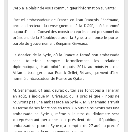
L’AFS a le plaisir de vous communiquer l’information suivante:
L’actuel ambassadeur de France en Iran François Sénémaud,
ancien directeur du renseignement à la DGSE, a été nommé
aujourd’hui en Conseil des ministres représentant personnel du
président de la République pour la Syrie, a annoncé le porte-
parole du gouvernement Benjamin Griveaux.
Le dossier de la Syrie, où la France a fermé son ambassade
sans toutefois rompre formellement les relations
diplomatiques, était piloté depuis 2014 au ministère des
Affaires étrangères par Franck Gellet, 54 ans, qui vient d’être
nommé ambassadeur de France au Qatar.
M. Sénémaud, 61 ans, devrait quitter ses fonctions à Téhéran
en août, a indiqué M. Griveaux, qui a précisé que « nous ne
rouvrons pas une ambassade en Syrie ». M. Sénémaud arrivait
au terme de ses fonctions en Iran. « Nous ne rouvrons pas une
ambassade en Syrie », même si le titre du diplomate sera
« représentant personnel du président de la République,
ambassadeur pour la Syrie », à compter du 27 août, a précisé
le porte-parole du gouvernement français.